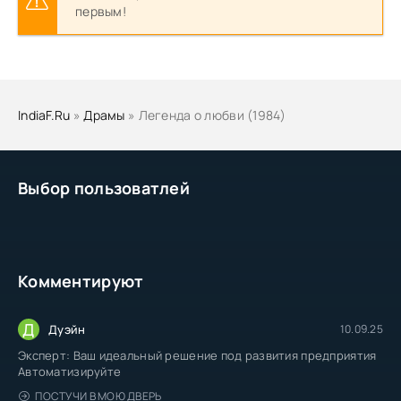
первым!
IndiaF.Ru
»
Драмы
» Легенда о любви (1984)
Выбор пользоватлей
Комментируют
Д
Дуэйн
10.09.25
Эксперт: Ваш идеальный решение под развития предприятия
Автоматизируйте
ПОСТУЧИ В МОЮ ДВЕРЬ