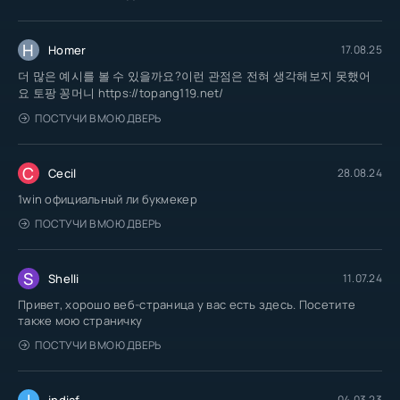
H
Homer
17.08.25
더 많은 예시를 볼 수 있을까요?이런 관점은 전혀 생각해보지 못했어
요 토팡 꽁머니 https://topang119.net/
ПОСТУЧИ В МОЮ ДВЕРЬ
C
Cecil
28.08.24
1win официальный ли букмекер
ПОСТУЧИ В МОЮ ДВЕРЬ
S
Shelli
11.07.24
Привет, хорошо веб-страница у вас есть здесь. Посетите
также мою страничку
ПОСТУЧИ В МОЮ ДВЕРЬ
I
indiaf
04.03.23