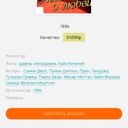
,
,
1984
Качество:
DVDRip
Режиссер:
Жанр:
драма
,
мелодрама
,
приключения
Актеры:
Санни Деол
,
Пунам Диллон
,
Пран
,
Тануджа
,
Гульшан Гровер
,
Ракеш Беди
,
Мехар Миттал
,
Баби Фарида
,
Самад
,
Фрунзик Мкртчян
Дата выхода:
1984
Перевод:
СМОТРЕТЬ ОНЛАЙН