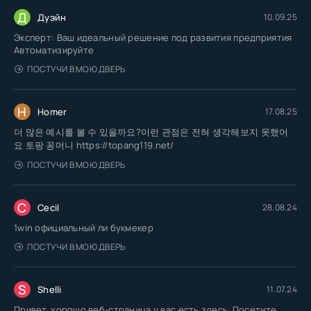
Д
Дуэйн
10.09.25
Эксперт: Ваш идеальный решение под развития предприятия
Автоматизируйте
ПОСТУЧИ В МОЮ ДВЕРЬ
H
Homer
17.08.25
더 많은 예시를 볼 수 있을까요?이런 관점은 전혀 생각해보지 못했어
요 토팡 꽁머니 https://topang119.net/
ПОСТУЧИ В МОЮ ДВЕРЬ
C
Cecil
28.08.24
1win официальный ли букмекер
ПОСТУЧИ В МОЮ ДВЕРЬ
S
Shelli
11.07.24
Привет, хорошо веб-страница у вас есть здесь. Посетите