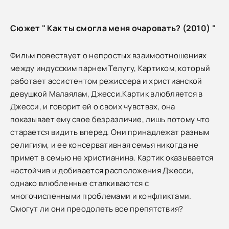
Сюжет " Как ты смогла меня очаровать? (2010) "
Фильм повествует о непростых взаимоотношениях
между индусским парнем Телугу, Картиком, который
работает ассистентом режиссера и христианской
девушкой Малаялам, Джесси.Картик влюбляется в
Джесси, и говорит ей о своих чувствах, она
показывает ему свое безразличие, лишь потому что
старается видить вперед. Они принадлежат разным
религиям, и ее консервативная семья никогда не
примет в семью не христианина. Картик оказывается
настойчив и добивается расположения Джесси,
однако влюбленные сталкиваются с
многочисленными проблемами и конфликтами.
Смогут ли они преодолеть все препятствия?