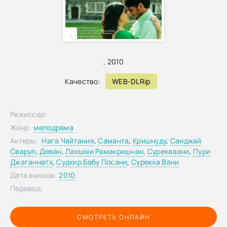
,
,
2010
Качество:
WEB-DLRip
Режиссер:
Жанр:
мелодрама
Актеры:
Нага Чайтания
,
Саманта
,
Кришнуду
,
Санджай
Сваруп
,
Деван
,
Лакшми Рамакришнан
,
Сурекавани
,
Пури
Джаганнатх
,
Судхир Бабу Посани
,
Сурекха Вани
Дата выхода:
2010
Перевод:
СМОТРЕТЬ ОНЛАЙН