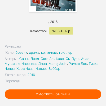
,
,
2016
Качество:
WEB-DLRip
Режиссер:
Жанр:
боевик
,
драма
,
криминал
,
триллер
Актеры:
Санни Деол
,
Соха Али Кхан
,
Ом Пури
,
Ачал
Мунджал
,
Нарендра Джха
,
Manoj Joshi
,
Рамеш Део
,
Тиска
Чопра
,
Харш Чхая
,
Надира Баббар
Дата выхода:
2016
Перевод:
СМОТРЕТЬ ОНЛАЙН