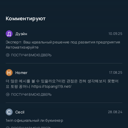
Комментируют
Д
Дуэйн
10.09.25
Эксперт: Ваш идеальный решение под развития предприятия
Автоматизируйте
ПОСТУЧИ В МОЮ ДВЕРЬ
H
Homer
17.08.25
더 많은 예시를 볼 수 있을까요?이런 관점은 전혀 생각해보지 못했어
요 토팡 꽁머니 https://topang119.net/
ПОСТУЧИ В МОЮ ДВЕРЬ
C
Cecil
28.08.24
1win официальный ли букмекер