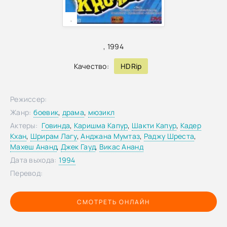
,
,
1994
Качество:
HDRip
Режиссер:
Жанр:
боевик
,
драма
,
мюзикл
Актеры:
Говинда
,
Каришма Капур
,
Шакти Капур
,
Кадер
Кхан
,
Шрирам Лагу
,
Анджана Мумтаз
,
Раджу Шреста
,
Махеш Ананд
,
Джек Гауд
,
Викас Ананд
Дата выхода:
1994
Перевод:
СМОТРЕТЬ ОНЛАЙН