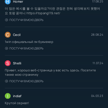
H
Homer
17.08.25
더 많은 예시를 볼 수 있을까요?이런 관점은 전혀 생각해보지 못했어
요 토팡 꽁머니 https://topang119.net/
ПОСТУЧИ В МОЮ ДВЕРЬ
C
Cecil
28.08.24
1win официальный ли букмекер
ПОСТУЧИ В МОЮ ДВЕРЬ
S
Shelli
11.07.24
Привет, хорошо веб-страница у вас есть здесь. Посетите
также мою страничку
ПОСТУЧИ В МОЮ ДВЕРЬ
I
indiaf
04.03.23
Крутой сериал!