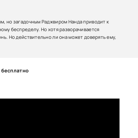
м, но загадочным Раджвиром Нанда приводит к
ному беспределу. Но хотя разворачивается
нь. Но действительно ли она может доверять ему,
" бесплатно