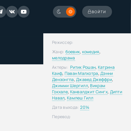
ВОЙТИ
Режиссер:
Жанр:
боевик
,
комедия
,
мелодрама
Актеры:
Ритик Рошан
,
Катрина
Каиф
,
Паван Малхотра
,
Дэнни
Дензонгпа
,
Джавед Джеффри
,
Джимми Шергилл
,
Викрам
Гокхале
,
Канвалджит Сингх
,
Дипти
Навал
,
Камлеш Гилл
Дата выхода:
2014
Перевод: