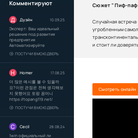
Комментируют
Сюжет " Пиф-паф 
Д
Дуэйн
10.09.25
Случайная встреча
Эксперт: Ваш идеальный
угробленным самоле
решение под развития
трансконтинентальн
предприятия
и стоит ли доверят
Автоматизируйте
ПОСТУЧИ В МОЮ ДВЕРЬ
H
Homer
17.08.25
더 많은 예시를 볼 수 있을까
요?이런 관점은 전혀 생각해보
Смотреть онлайн
지 못했어요 토팡 꽁머니
https://topang119.net/
ПОСТУЧИ В МОЮ ДВЕРЬ
C
Cecil
28.08.24
1win официальный ли