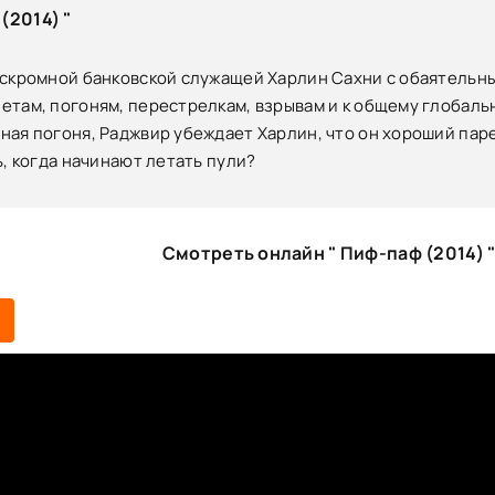
(2014) "
 скромной банковской служащей Харлин Сахни с обаятельны
там, погоням, перестрелкам, взрывам и к общему глобаль
ая погоня, Раджвир убеждает Харлин, что он хороший паре
ь, когда начинают летать пули?
Смотреть онлайн " Пиф-паф (2014) 