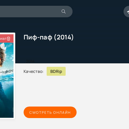
Пиф-паф (2014)
иал
,
2014
Качество:
BDRip
СМОТРЕТЬ ОНЛАЙН