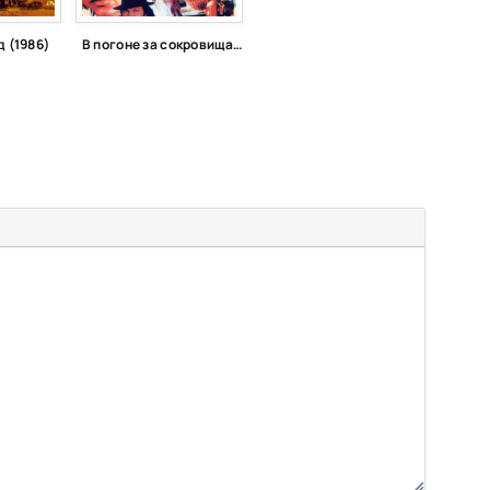
 (1986)
В погоне за сокровищами (1989)