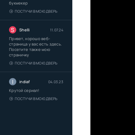
букмекер
ПОСТУЧИ В МОЮ ДВЕРЬ
S
Shelli
11.07.24
Привет, хорошо веб-
страница у вас есть здесь.
Посетите также мою
страничку
ПОСТУЧИ В МОЮ ДВЕРЬ
I
indiaf
04.03.23
Крутой сериал!
ПОСТУЧИ В МОЮ ДВЕРЬ