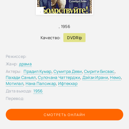
,
,
1956
Качество:
DVDRip
Режиссер:
Жанр:
драма
Актеры:
Прадип Кумар
,
Сумитра Деви
,
Смрити Бисвас
,
Пахади Саньял
,
Сулочана Чаттерджи
,
Дэйзи Ирани
,
Немо
,
Мотилал
,
Нана Палсикар
,
Ифтекхар
Дата выхода:
1956
Перевод:
СМОТРЕТЬ ОНЛАЙН