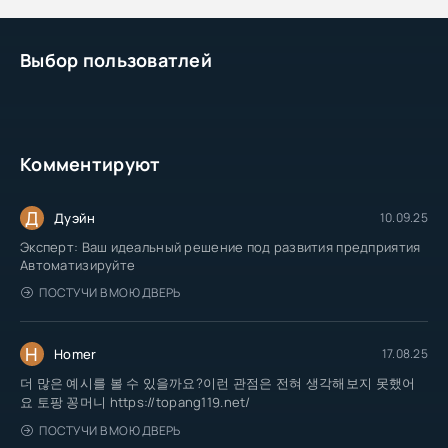
Выбор пользоватлей
Комментируют
Д
Дуэйн
10.09.25
Эксперт: Ваш идеальный решение под развития предприятия
Автоматизируйте
ПОСТУЧИ В МОЮ ДВЕРЬ
H
Homer
17.08.25
더 많은 예시를 볼 수 있을까요?이런 관점은 전혀 생각해보지 못했어
요 토팡 꽁머니 https://topang119.net/
ПОСТУЧИ В МОЮ ДВЕРЬ