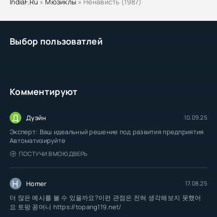
IndiaF.Ru
»
Мюзиклы
» Ненависть (1987)
Выбор пользоватлей
Комментируют
Д
Дуэйн
10.09.25
Эксперт: Ваш идеальный решение под развития предприятия
Автоматизируйте
ПОСТУЧИ В МОЮ ДВЕРЬ
H
Homer
17.08.25
더 많은 예시를 볼 수 있을까요?이런 관점은 전혀 생각해보지 못했어
요 토팡 꽁머니 https://topang119.net/