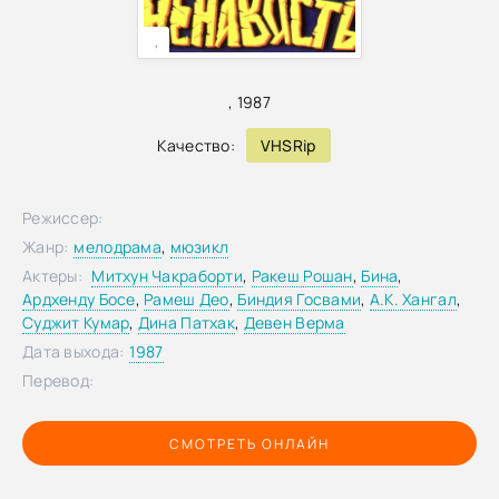
,
,
1987
Качество:
VHSRip
Режиссер:
Жанр:
мелодрама
,
мюзикл
Актеры:
Митхун Чакраборти
,
Ракеш Рошан
,
Бина
,
Ардхенду Босе
,
Рамеш Део
,
Биндия Госвами
,
А.К. Хангал
,
Суджит Кумар
,
Дина Патхак
,
Девен Верма
Дата выхода:
1987
Перевод:
СМОТРЕТЬ ОНЛАЙН