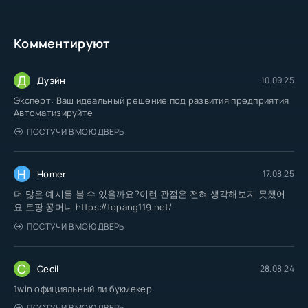
Комментируют
Д
Дуэйн
10.09.25
Эксперт: Ваш идеальный решение под развития предприятия
Автоматизируйте
ПОСТУЧИ В МОЮ ДВЕРЬ
H
Homer
17.08.25
더 많은 예시를 볼 수 있을까요?이런 관점은 전혀 생각해보지 못했어
요 토팡 꽁머니 https://topang119.net/
ПОСТУЧИ В МОЮ ДВЕРЬ
C
Cecil
28.08.24
1win официальный ли букмекер
ПОСТУЧИ В МОЮ ДВЕРЬ