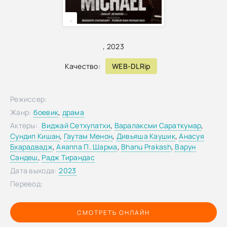
,
,
2023
Качество:
WEB-DLRip
Режиссер:
Жанр:
боевик
,
драма
Актеры:
Виджай Сетхупатхи
,
Варалаксми Сараткумар
,
Сундип Кишан
,
Гаутам Менон
,
Дивьяша Каушик
,
Анасуя
Бхарадвадж
,
Аяаппа П. Шарма
,
Bhanu Prakash
,
Варун
Сандеш
,
Радж Тирандас
Дата выхода:
2023
Перевод:
СМОТРЕТЬ ОНЛАЙН