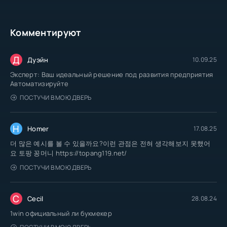
Комментируют
Д
Дуэйн
10.09.25
Эксперт: Ваш идеальный решение под развития предприятия
Автоматизируйте
ПОСТУЧИ В МОЮ ДВЕРЬ
H
Homer
17.08.25
더 많은 예시를 볼 수 있을까요?이런 관점은 전혀 생각해보지 못했어
요 토팡 꽁머니 https://topang119.net/
ПОСТУЧИ В МОЮ ДВЕРЬ
C
Cecil
28.08.24
1win официальный ли букмекер