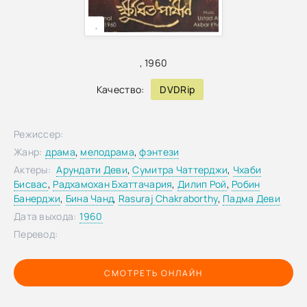
,
,
1960
Качество:
DVDRip
Режиссер:
Жанр:
драма
,
мелодрама
,
фэнтези
Актеры:
Арундати Деви
,
Сумитра Чаттерджи
,
Чхаби
Бисвас
,
Радхамохан Бхаттачария
,
Дилип Рой
,
Робин
Банерджи
,
Бина Чанд
,
Rasuraj Chakraborthy
,
Падма Деви
Дата выхода:
1960
Перевод:
СМОТРЕТЬ ОНЛАЙН