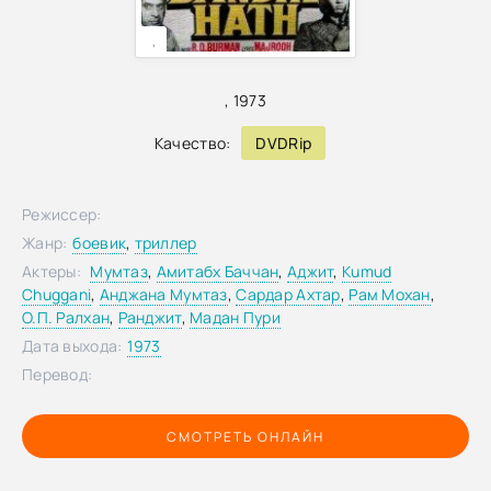
,
,
1973
Качество:
DVDRip
Режиссер:
Жанр:
боевик
,
триллер
Актеры:
Мумтаз
,
Амитабх Баччан
,
Аджит
,
Kumud
Chuggani
,
Анджана Мумтаз
,
Сардар Ахтар
,
Рам Мохан
,
О.П. Ралхан
,
Ранджит
,
Мадан Пури
Дата выхода:
1973
Перевод:
СМОТРЕТЬ ОНЛАЙН