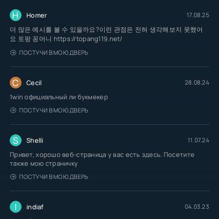
H
Homer
17.08.25
더 많은 예시를 볼 수 있을까요?이런 관점은 전혀 생각해보지 못했어
요 토팡 꽁머니 https://topang119.net/
ПОСТУЧИ В МОЮ ДВЕРЬ
C
Cecil
28.08.24
1win официальный ли букмекер
ПОСТУЧИ В МОЮ ДВЕРЬ
S
Shelli
11.07.24
Привет, хорошо веб-страница у вас есть здесь. Посетите
также мою страничку
ПОСТУЧИ В МОЮ ДВЕРЬ
I
indiaf
04.03.23