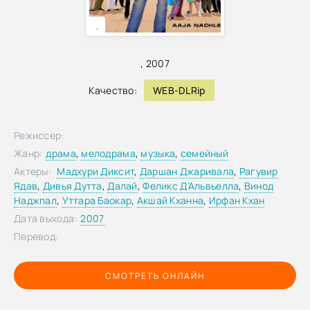
,
,
2007
Качество:
WEB-DLRip
Режиссер:
Жанр:
драма
,
мелодрама
,
музыка
,
семейный
Актеры:
Мадхури Диксит
,
Даршан Джаривала
,
Рагувир
Ядав
,
Дивья Дутта
,
Далай
,
Феликс Д’Альвьелла
,
Винод
Наджпал
,
Уттара Баокар
,
Акшай Кханна
,
Ирфан Кхан
Дата выхода:
2007
Перевод:
СМОТРЕТЬ ОНЛАЙН