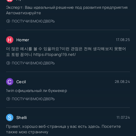
Эксперт: Ваш идеальный решение под развития предприятия
Автоматизируйте
ПОСТУЧИ В МОЮ ДВЕРЬ
H
Homer
17.08.25
더 많은 예시를 볼 수 있을까요?이런 관점은 전혀 생각해보지 못했어
요 토팡 꽁머니 https://topang119.net/
ПОСТУЧИ В МОЮ ДВЕРЬ
C
Cecil
28.08.24
1win официальный ли букмекер
ПОСТУЧИ В МОЮ ДВЕРЬ
S
Shelli
11.07.24
Привет, хорошо веб-страница у вас есть здесь. Посетите
также мою страничку