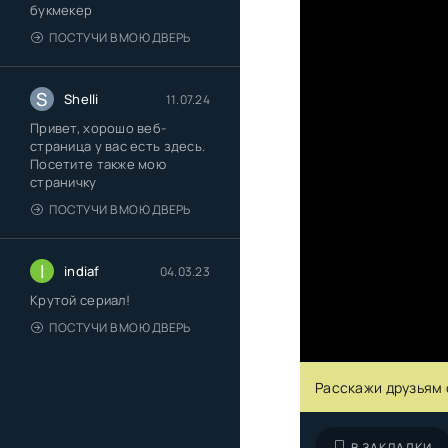
букмекер
ПОСТУЧИ В МОЮ ДВЕРЬ
S
Shelli
11.07.24
Привет, хорошо веб-
страница у вас есть здесь.
Посетите также мою
страничку
ПОСТУЧИ В МОЮ ДВЕРЬ
I
indiaf
04.03.23
Крутой сериал!
ПОСТУЧИ В МОЮ ДВЕРЬ
Расскажи друзьям 
В ЗАКЛАДКИ