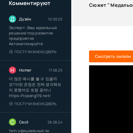
Комментируют
Сюжет " Медальон
Д
Дуэйн
10.09.25
Эксперт: Ваш идеальный
решение под развития
предприятия
Автоматизируйте
ПОСТУЧИ В МОЮ ДВЕРЬ
Смотреть онлайн
H
Homer
17.08.25
더 많은 예시를 볼 수 있을까
요?이런 관점은 전혀 생각해보
지 못했어요 토팡 꽁머니
https://topang119.net/
ПОСТУЧИ В МОЮ ДВЕРЬ
C
Cecil
28.08.24
1win официальный ли