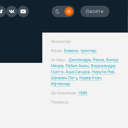
ВОЙТИ
Режиссер:
Жанр:
боевик
,
триллер
Актеры:
Джитендра
,
Рекха
,
Винод
Мехра
,
Рабия Амин
,
Виджаендра
Гхатге
,
Аша Сачдэв
,
Нирупа Рой
,
Шрирам Лагу
,
Кадер Кхан
,
Ифтекхар
Дата выхода:
1986
Перевод: