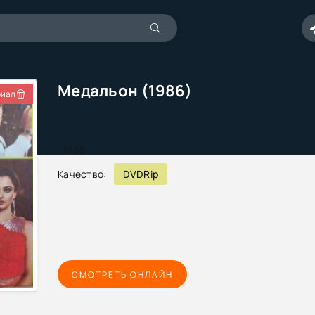
Медальон (1986)
иал
,
1986
Качество:
DVDRip
СМОТРЕТЬ ОНЛАЙН