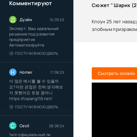
Комментируют
Сюжет " Шарик (2
Д
Дуэйн
10.09.25
Клоун 25 лет назад
Эксперт: Ваш идеальный
злобным призраком
решение под развития
предприятия
Автоматизируйте
ПОСТУЧИ В МОЮ ДВЕРЬ
H
Homer
17.08.25
Смотреть онлайн
더 많은 예시를 볼 수 있을까
요?이런 관점은 전혀 생각해보
지 못했어요 토팡 꽁머니
https://topang119.net/
ПОСТУЧИ В МОЮ ДВЕРЬ
C
Cecil
28.08.24
1win официальный ли