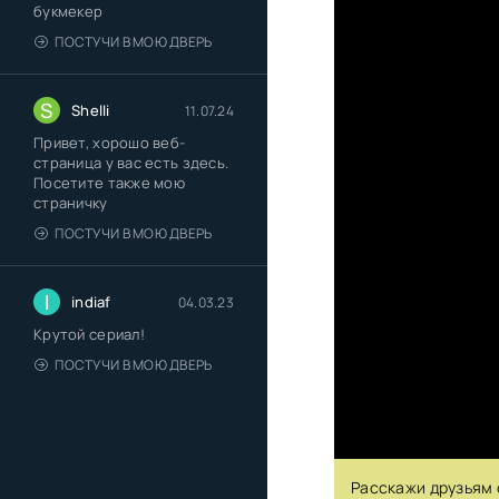
букмекер
ПОСТУЧИ В МОЮ ДВЕРЬ
S
Shelli
11.07.24
Привет, хорошо веб-
страница у вас есть здесь.
Посетите также мою
страничку
ПОСТУЧИ В МОЮ ДВЕРЬ
I
indiaf
04.03.23
Крутой сериал!
ПОСТУЧИ В МОЮ ДВЕРЬ
Расскажи друзьям 