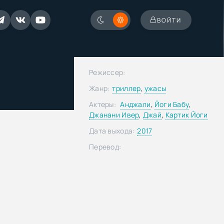
ВОЙТИ
Режиссер:
Жанр:
триллер
,
ужасы
Актеры:
Анджали
,
Йоги Бабу
,
Джанани Ивер
,
Джай
,
Картик Йоги
Дата выхода:
2017
Перевод: