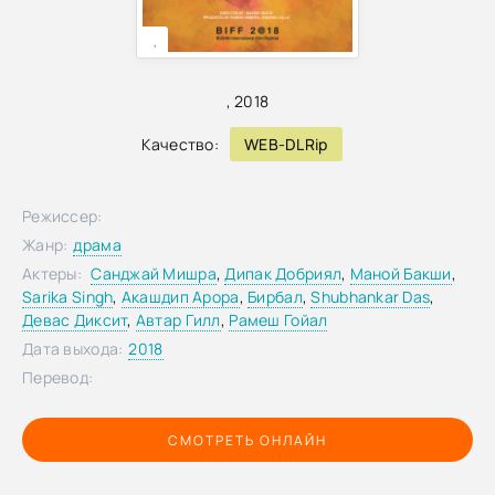
,
,
2018
Качество:
WEB-DLRip
Режиссер:
Жанр:
драма
Актеры:
Санджай Мишра
,
Дипак Добриял
,
Маной Бакши
,
Sarika Singh
,
Акашдип Арора
,
Бирбал
,
Shubhankar Das
,
Девас Диксит
,
Автар Гилл
,
Рамеш Гойал
Дата выхода:
2018
Перевод:
СМОТРЕТЬ ОНЛАЙН