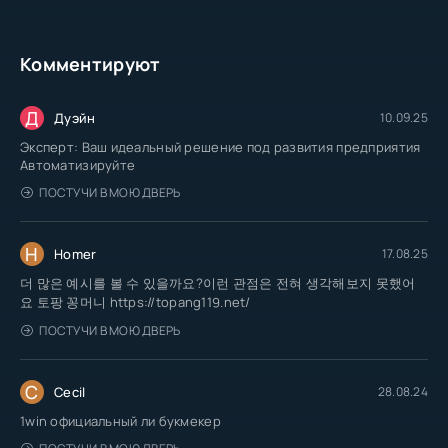
Комментируют
Д
Дуэйн
10.09.25
Эксперт: Ваш идеальный решение под развития предприятия
Автоматизируйте
ПОСТУЧИ В МОЮ ДВЕРЬ
H
Homer
17.08.25
더 많은 예시를 볼 수 있을까요?이런 관점은 전혀 생각해보지 못했어
요 토팡 꽁머니 https://topang119.net/
ПОСТУЧИ В МОЮ ДВЕРЬ
C
Cecil
28.08.24
1win официальный ли букмекер