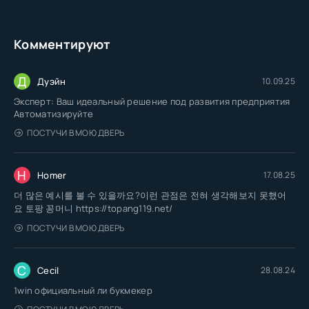
Комментируют
Д
Дуэйн
10.09.25
Эксперт: Ваш идеальный решение под развития предприятия
Автоматизируйте
ПОСТУЧИ В МОЮ ДВЕРЬ
H
Homer
17.08.25
더 많은 예시를 볼 수 있을까요?이런 관점은 전혀 생각해보지 못했어
요 토팡 꽁머니 https://topang119.net/
ПОСТУЧИ В МОЮ ДВЕРЬ
C
Cecil
28.08.24
1win официальный ли букмекер