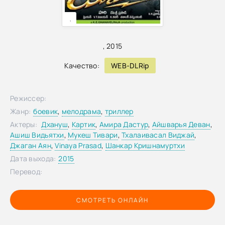
,
,
2015
Качество:
WEB-DLRip
Режиссер:
Жанр:
боевик
,
мелодрама
,
триллер
Актеры:
Дхануш
,
Картик
,
Амира Дастур
,
Айшварья Деван
,
Ашиш Видьятхи
,
Мукеш Тивари
,
Тхалаивасал Виджай
,
Джаган Аян
,
Vinaya Prasad
,
Шанкар Кришнамуртхи
Дата выхода:
2015
Перевод:
СМОТРЕТЬ ОНЛАЙН