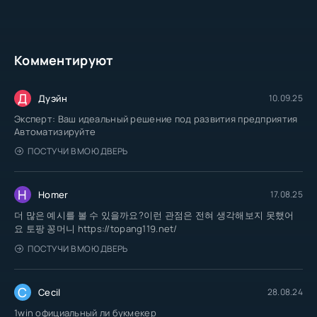
Комментируют
Д
Дуэйн
10.09.25
Эксперт: Ваш идеальный решение под развития предприятия
Автоматизируйте
ПОСТУЧИ В МОЮ ДВЕРЬ
H
Homer
17.08.25
더 많은 예시를 볼 수 있을까요?이런 관점은 전혀 생각해보지 못했어
요 토팡 꽁머니 https://topang119.net/
ПОСТУЧИ В МОЮ ДВЕРЬ
C
Cecil
28.08.24
1win официальный ли букмекер