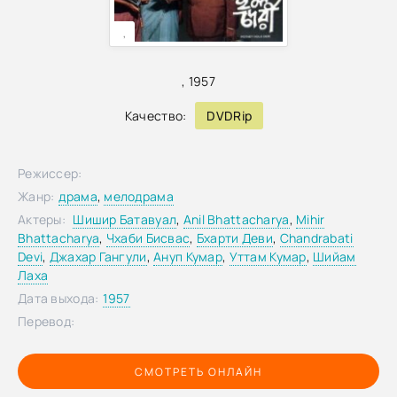
,
,
1957
Качество:
DVDRip
Режиссер:
Жанр:
драма
,
мелодрама
Актеры:
Шишир Батавуал
,
Anil Bhattacharya
,
Mihir
Bhattacharya
,
Чхаби Бисвас
,
Бхарти Деви
,
Chandrabati
Devi
,
Джахар Гангули
,
Ануп Кумар
,
Уттам Кумар
,
Шийам
Лаха
Дата выхода:
1957
Перевод:
СМОТРЕТЬ ОНЛАЙН