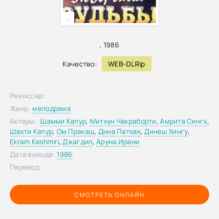
,
,
1986
Качество:
WEB-DLRip
Режиссер:
Жанр:
мелодрама
Актеры:
Шамми Капур
,
Митхун Чакраборти
,
Амрита Сингх
,
Шакти Капур
,
Ом Пракаш
,
Дина Патхак
,
Динеш Хингу
,
Ekram Kashmiri
,
Джагдип
,
Аруна Ирани
Дата выхода:
1986
Перевод:
СМОТРЕТЬ ОНЛАЙН