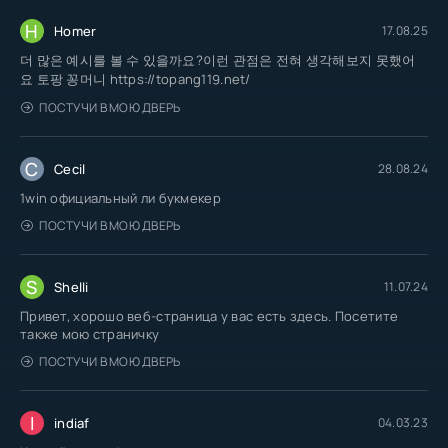
H
Homer
17.08.25
더 많은 예시를 볼 수 있을까요?이런 관점은 전혀 생각해보지 못했어
요 토팡 꽁머니 https://topang119.net/
ПОСТУЧИ В МОЮ ДВЕРЬ
C
Cecil
28.08.24
1win официальный ли букмекер
ПОСТУЧИ В МОЮ ДВЕРЬ
S
Shelli
11.07.24
Привет, хорошо веб-страница у вас есть здесь. Посетите
также мою страничку
ПОСТУЧИ В МОЮ ДВЕРЬ
I
indiaf
04.03.23