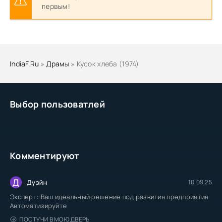
первым!
IndiaF.Ru
»
Драмы
» Кусок хлеба (1974)
Выбор пользоватлей
Комментируют
Д
Дуэйн
10.09.25
Эксперт: Ваш идеальный решение под развития предприятия
Автоматизируйте
ПОСТУЧИ В МОЮ ДВЕРЬ