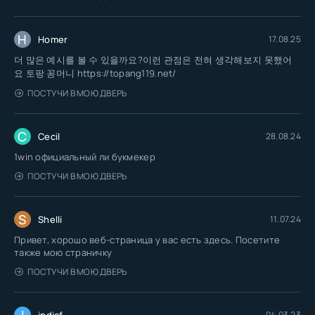
H
Homer
17.08.25
더 많은 예시를 볼 수 있을까요?이런 관점은 전혀 생각해보지 못했어
요 토팡 꽁머니 https://topang119.net/
ПОСТУЧИ В МОЮ ДВЕРЬ
C
Cecil
28.08.24
1win официальный ли букмекер
ПОСТУЧИ В МОЮ ДВЕРЬ
S
Shelli
11.07.24
Привет, хорошо веб-страница у вас есть здесь. Посетите
также мою страничку
ПОСТУЧИ В МОЮ ДВЕРЬ
I
indiaf
04.03.23