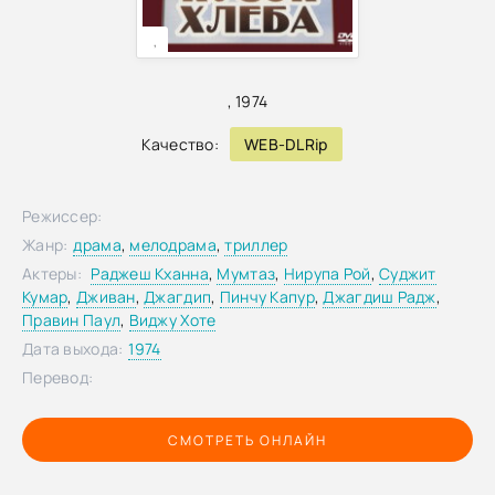
,
,
1974
Качество:
WEB-DLRip
Режиссер:
Жанр:
драма
,
мелодрама
,
триллер
Актеры:
Раджеш Кханна
,
Мумтаз
,
Нирупа Рой
,
Суджит
Кумар
,
Дживан
,
Джагдип
,
Пинчу Капур
,
Джагдиш Радж
,
Правин Паул
,
Виджу Хоте
Дата выхода:
1974
Перевод:
СМОТРЕТЬ ОНЛАЙН