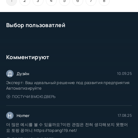
1
2
3
4
5
6
7
8
Выбор пользоватлей
Комментируют
Д
Дуэйн
10.09.25
Эксперт: Ваш идеальный решение под развития предприятия
Автоматизируйте
ПОСТУЧИ В МОЮ ДВЕРЬ
H
Homer
17.08.25
더 많은 예시를 볼 수 있을까요?이런 관점은 전혀 생각해보지 못했어
요 토팡 꽁머니 https://topang119.net/