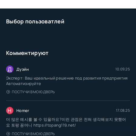
Выбор пользоватлей
Комментируют
Д
Дуэйн
10.09.25
Эксперт: Ваш идеальный решение под развития предприятия
Автоматизируйте
ПОСТУЧИ В МОЮ ДВЕРЬ
H
Homer
17.08.25
더 많은 예시를 볼 수 있을까요?이런 관점은 전혀 생각해보지 못했어
요 토팡 꽁머니 https://topang119.net/
ПОСТУЧИ В МОЮ ДВЕРЬ